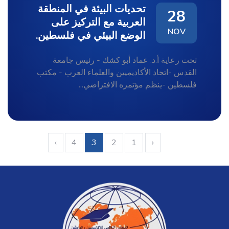
تحديات البيئة في المنطقة
28
العربية مع التركيز على
NOV
الوضع البيئي في فلسطين.
تحت رعاية أ.د. عماد أبو كشك - رئيس جامعة
القدس -اتحاد الأكاديميين والعلماء العرب - مكتب
فلسطين -ينظم مؤتمره الافتراضي...
›
4
3
2
1
‹