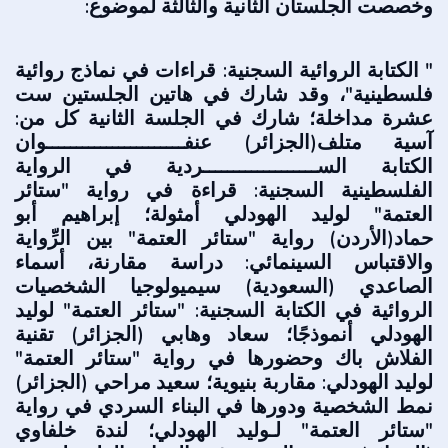
وخصصت الجلستان الثانية والثالثة لموضوع:
" الكتابة الروائية السجنية: قراءات في نماذج روائية
فلسطينية"، وقد شارك في هاتين الجلستين ست
عشرة مداخلة؛ شارك في الجلسة الثانية كل من:
آسية متلف(الجزائر) عنفـــــــــــــــــــــــوان
الكتابة الســـــــــــــــــــردية في الرواية
الفلسطينية السجنية: قراءة في رواية "ستائر
العتمة" لوليد الهودلي أمثولة؛ إبراهيم أبو
حماد(الأردن) رواية "ستائر العتمة" بين الرِّواية
والاقتباس السينمائي: دراسة مقارنة، أسماء
الصاعدي (السعودية) سيميولوجيا الشخصيات
الروائية في الكتابة السجنية: "ستائر العتمة" لوليد
الهودلي أنموذجًا؛ سعاد وهابي (الجزائر) تقنية
الفلاش باك وحضورها في رواية "ستائر العتمة"
لوليد الهودلي: مقاربة بنيوية؛ سعيد مراحي (الجزائر)
نمط الشخصية ودورها في البناء السردي في رواية
"ستائر العتمة" لـوليد الهودلي؛ لندة خلفاوي