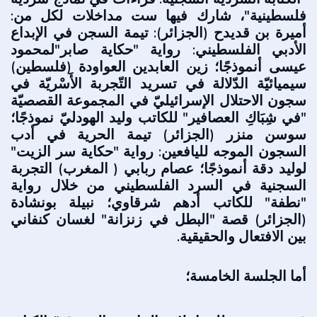
فلسطينية"، شارك فيها ست مداخلات لكل من:
أميرة بن قديدح (الجزائر): تيمة السجن في الإبداع
الأدبي الفلسطيني: رواية "حكاية صابر"لمحمود
عيسى أنموذجًا؛ زين العابدين العواودة (فلسطين)
سيميائيّة الدّلالة في تسريد التّجربة الأَسْريّة في
سجون الاحتلال الإسرائيليّ في المجموعة القصصيّة
"في شِبَاكِ العصافير" للكاتب وليد الهودليّ نموذجًا؛
سوسن منزر (الجزائر) تيمة الحرية في أدب
السجون الموجه لليافعين: رواية "حكاية سر الزيت"
لوليد دقة أنموذجًا؛ عصام ربابي ( المغرب) التجربة
السجنية في السرد الفلسطيني من خلال رواية
"نطفة" للكاتب أدهم شرقاوي؛ نبيلة بونشادة
(الجزائر) قصة "البطل في زنزانة" لغسان كنفاني
بين الافتعال والحقيقية.
أما الجلسة الخامسة؛