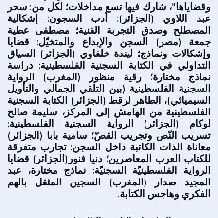
وقضاياها"، شارك فيها تسع مداخلات؛ لكل من: سحر
عبد اللاوي (الجزائر): أدب السجون: إشكالية
المصطلح وصدق التجربة الفنية؛ مصطفى عطية
جمعة (مصر) السجن والإبداع والمتخيّل: قضايا
وإشكالات ونماذج؛ ليندة خلفاوي (الجزائر) السياق
التداولي في الكتابة السجنية الفلسطينية: دراسة
نماذج مختارة؛ رقية منظور (المغرب) الرواية
السجنية الفلسطينية (بين التلقي الجمالي والتأويل
السيميائي)، الطاهر لرقط (الجزائر) الكتابة السجنية
الفلسطينية من الهامش إلى المركز، سليمة صالح
لوكام (الجزائر) الرواية السجنية الفلسطينية:
تسريب النّص وتجريب القصّ؛ سامية بابا (الجزائر)
معاناة الذات الكاتبة داخل السجن: تجارب متفرقة
للكتاب العرب المعاصرين؛ دنيا فنور(الجزائر) قضايا
الرواية الفلسطينيّة السجنيّة: نماذج مختارة، عبد
المجيد صدار (المغرب) السجين المثقل بالهم
الفكري وهاجس الكتابة.