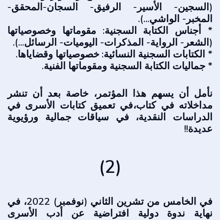
(السجين- الأسير- الرفيق- السجان-المحقق-
المخبر- الواشي...).
* أجناس الكتابة السجنية: مقوماتها وخصوصياتها
(الشعر- الرواية- المذكرات- اليوميات- الرسائل...).
* الكتابات السجنية النسائية: خصوصياتها وقضاياها.
* جماليات الكتابة السجنية ومقوماتها الفنية.
نأمل أن يسهم هذا المؤتمر، خاصة بعد أن تنشر
مداخلاته في كتاب،في تعميق كتابات الأسرى في
الدراسات النقدية، في سياقات جمالية ورؤيوية
عديدة!!
(2)
في الخامس من تشرين الثاني (نوفمبر) 2022، في
نهاية ندوة دولية افتراضية عن أدب الأسرى