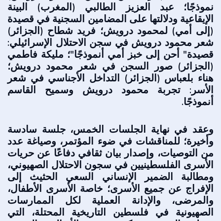
نموذجًا؛ عبد العزيز الطالبي (المغرب) البينة
الإيقاعية ودلالتها على المضامين السجنية في قصيدة
(إلى أمي) لمحمود درويش؛ فريد شطاح (الجزائر)
شعر محمود درويش في سجن الاحتلال الإسرائيلي:
قصيدة" أحن إلى خبز أمي أنموذجًا"؛ مليكة فاطمي
(الجزائر) صور السجن في شعر محمود درويش؛
هناء بلعباس (الجزائر) التداخل الأجناسي في شعر
الأسر: تجربة محمود درويش وسميح القاسم
أنموذجًا.
وعقد في نهاية الجلسات الخمس، جلسة سادسة
وأخيرة؛ للمناقشات في ضوء المؤتمر، وصياغة عدد
من التوصيات، وإصدار بيان ثقافي دفاعًا عن حريات
الأسرى الفلسطينيين في سجون الاحتلال الصهيوني،
ومطالبة الضمير الإنساني السعي الحثيث إلى
الإفراج عن جميع الأسرى؛ خاصة الأسرى الأطفال،
والمرضى، والإدانة العملية لكل الممارسات
الصهيونية في فلسطين التاريخية المحتلة، التي