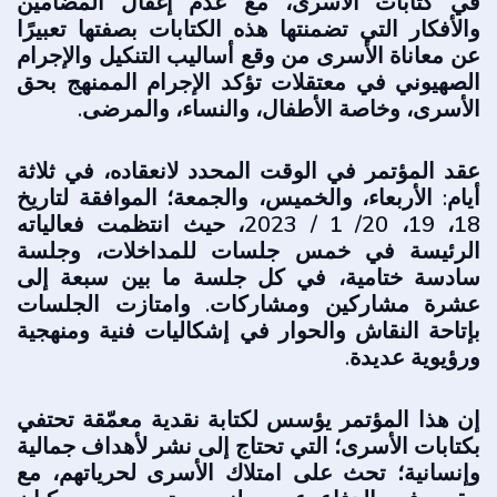
في كتابات الأسرى، مع عدم إغفال المضامين
والأفكار التي تضمنتها هذه الكتابات بصفتها تعبيرًا
عن معاناة الأسرى من وقع أساليب التنكيل والإجرام
الصهيوني في معتقلات تؤكد الإجرام الممنهج بحق
الأسرى، وخاصة الأطفال، والنساء، والمرضى.
عقد المؤتمر في الوقت المحدد لانعقاده، في ثلاثة
أيام: الأربعاء، والخميس، والجمعة؛ الموافقة لتاريخ
18، 19، 20/ 1 / 2023، حيث انتظمت فعالياته
الرئيسة في خمس جلسات للمداخلات، وجلسة
سادسة ختامية، في كل جلسة ما بين سبعة إلى
عشرة مشاركين ومشاركات. وامتازت الجلسات
بإتاحة النقاش والحوار في إشكاليات فنية ومنهجية
ورؤيوية عديدة.
إن هذا المؤتمر يؤسس لكتابة نقدية معمّقة تحتفي
بكتابات الأسرى؛ التي تحتاج إلى نشر لأهداف جمالية
وإنسانية؛ تحث على امتلاك الأسرى لحرياتهم، مع