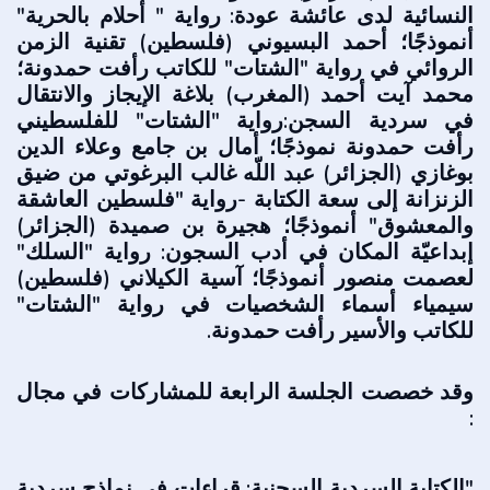
النسائية لدى عائشة عودة: رواية " أحلام بالحرية"
أنموذجًا؛ أحمد البسيوني (فلسطين) تقنية الزمن
الروائي في رواية "الشتات" للكاتب رأفت حمدونة؛
محمد آيت أحمد (المغرب) بلاغة الإيجاز والانتقال
في سردية السجن:رواية "الشتات" للفلسطيني
رأفت حمدونة نموذجًا؛ أمال بن جامع وعلاء الدين
بوغازي (الجزائر) عبد اللّه غالب البرغوتي من ضيق
الزنزانة إلى سعة الكتابة -رواية "فلسطين العاشقة
والمعشوق" أنموذجًا؛ هجيرة بن صميدة (الجزائر)
إبداعيّة المكان في أدب السجون: رواية "السلك"
لعصمت منصور أنموذجًا؛ آسية الكيلاني (فلسطين)
سيمياء أسماء الشخصيات في رواية "الشتات"
للكاتب والأسير رأفت حمدونة.
وقد خصصت الجلسة الرابعة للم
شاركات في مجال
:
"الكتابة السردية السجنية: قراءات في نماذج سردية