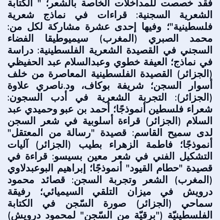
فقد خصصت للمداخلات الخاصة بالشعر؛ " الكتابة
الشعرية السجنية: قراءات في نماذج شعرية
فلسطينية"؛ وفيها إحدى عشرة مشاركة لكل من:
محمد الصبري (المغرب) سيميوطيقا الفضاء
السجني في القصيدة الشعرية الفلسطينية: دراسة
في نماذج؛ العيفة خطوي وعبدالسلام عبد الحفيظي
(الجزائر) القصيدة الفلسطينية المعاصرة من خلف
أسوار السجن؛ شريفة بوكاف، ود.ناصري علاوة
(الجزائر): التجربة الشعرية في أدب السجون:
شعراء فلسطين أنموذجًا؛ أحمد بن عبو وحميدي عبد
السلام (الجزائر) قراءة أسلوبية في شعر السجن
لدى سميح القاسم: قصيدة "رسالة من المعتقل"
أنموذجًا؛ فاطمة الزهراء بطيب (الجزائر) آليات
التشكيل الفني في شعر معين بسيسو: قراءة في
قصيدة "حطام القيود" أنموذجًا؛ إبراهيم البوعبدلاوي
(المغرب) الشعر وتجربة السجن: قصائد محمود
درويش في ميزان التلقي السيميائي؛ رفيقة
سماحي (الجزائر) صورة السّجن في الكتابة
الفلسطينيّة ("برقيّة من السّجن" لمحمود درويش)