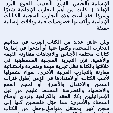
الإنسانية (الحبس- القمع- التعذيب- الجوع- البرد-
الإهانة...)- كانت من أهم التجارب الإبداعية شعرًا
وسردًا. فقد أغنت هذه التجارب السجنية الكتابات
الإبداعية وأكسبتها خصوصيات فنية ودلالات إنسانية
عميقة.
ولئن عاش عديد من الكتاب العرب في بلدانهم
التجارب السجنية، وكتبوا عنها أو أبدعوا في إطارها
كتابات مختلفة الأجناس والاتجاهات متفاوتة القيمة
والأهمية، فإن التجربة السجنية الفلسطينية في
علاقتها بالكتابة تظل تجربة مهمة ومتفردة واستثنائية
مقارنة بالتجارب العربية الأخرى، سواء لشمولها
لأغلب الكتاب، أو لامتدادها في الزمن (طول فترات
السجن والاعتقال والأسر)، أو لحجم القمع
والاضطهاد والغطرسة المسلط عليهم من قبل
الإسرائيليين وكمّ الحقد والكراهية وتردي أوضاع
السجناء والأسرى؛ مما حوّل فلسطين كلها إلى
سجن كبير ومعتقل متواصل،وجعل من الكتاب