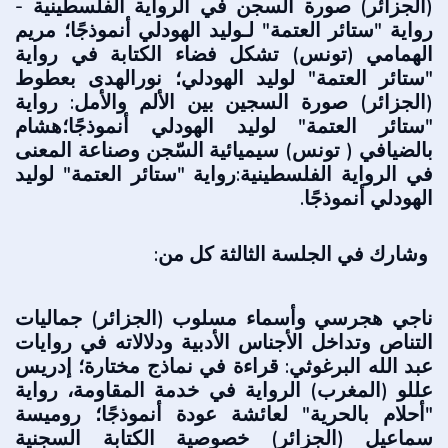
(الجزائر) صورة السجن في الرواية الفلسطينية -
رواية "ستائر العتمة" لـوليد الهودلي أنموذجًا؛ مريم
الهمامي (تونس) تشكل فضاء الكتابة في رواية
"ستائر العتمة" لوليد الهودلي؛ نورالهدى بعطوط
(الجزائر) صورة السجين بين الألم والأمل: رواية
"ستائر العتمة" لوليد الهودلي أنموذجًا؛هشام
بالضيافي ( تونس) سيميائية السّجن وصناعة المعنى
في الرواية الفلسطينية:رواية "ستائر العتمة" لوليد
الهودلي أنموذجًا.
وشارك في الجلسة الثالثة كل من:
ناجي هجرسي وأسماء مسلوب (الجزائر) جماليات
التناص وتداخل الأجناس الأدبي
ة ودلالاته في روايات
عبد الله البرغوثي: قراءة في نماذج مختارة؛ إدريس
عللو (المغرب) الرواية في خدمة المقاومة، رواية
"أحلام بالحرية" لعائشة عودة أنموذجًا؛ روميسة
سماعيل (الجزائر) خصوصية الكتابة السجنية