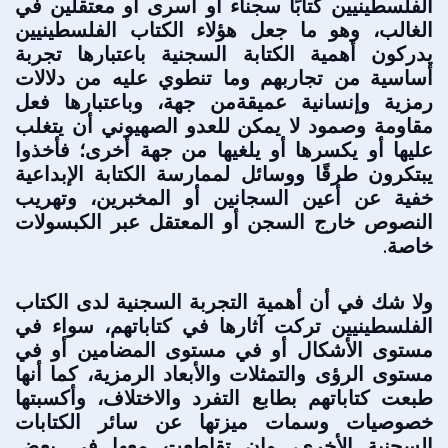
الفلسطينيين كتابًا سجناء أو أسرى أو معتقلين في
الغالب، وهو ما جعل هؤلاء الكتاب الفلسطينيين
يدركون أهمية الكتابة السجنية باعتبارها تجربة
أساسية من تجاربهم وما تنطوي عليه من دلالات
رمزية وإنسانية عميقةمن جهة، وباعتبارها فعل
مقاومة وصمود لا يمكن للعدو الصهيوني أن يتغلب
عليها أو يكسرها أو يلغيها من جهة أخرى؛ فأخذوا
يبتكرون طرقًا ووسائل لممارسة الكتابة الإبداعية
خفية عن أعين السجانين أو المخبرين، وتهريب
النصوص خارج السجن أو المعتقل عبر الكبسولات
خاصة.
ولا شك في أن أهمية التجربة السجنية لدى الكتاب
الفلسطينيين تركت آثارها في كتاباتهم، سواء في
مستوى الأشكال أو في مستوى المضامين أو في
مستوى الرؤى والتمثلات والأبعاد الرمزية، كما أنها
طبعت كتاباتهم بطابع التفرد والاختلاف، وأكسبتها
خصوصيات وسمات ميزتها عن سائر الكتابات
السجنية الأخرى، وإن تقاطعت معها في بعض