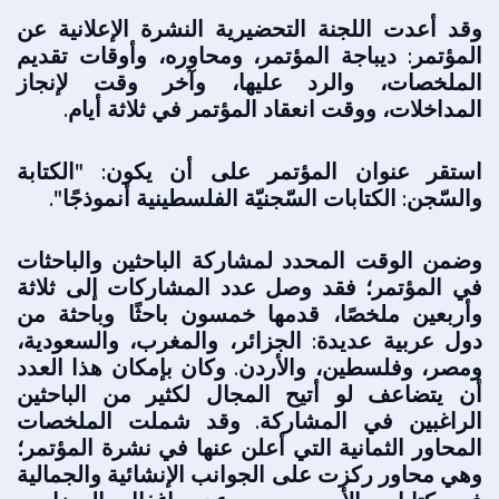
وقد أعدت اللجنة التحضيرية النشرة الإعلانية عن
المؤتمر: ديباجة المؤتمر، ومحاوره، وأوقات تقديم
الملخصات، والرد عليها، وآخر وقت لإنجاز
المداخلات، ووقت انعقاد المؤتمر في ثلاثة أيام.
استقر عنوان المؤتمر على أن يكون: "الكتابة
والسّجن: الكتابات السّجنيّة الفلسطينية أنموذجًا".
وضمن الوقت المحدد لمشاركة الباحثين والباحثات
في المؤتمر؛ فقد وصل عدد المشاركات إلى ثلاثة
وأربعين ملخصًا، قدمها خمسون باحثًا وباحثة من
دول عربية عديدة: الجزائر، والمغرب، والسعودية،
ومصر، وفلسطين، والأردن. وكان بإمكان هذا العدد
أن يتضاعف لو أتيح المجال لكثير من الباحثين
الراغبين في المشاركة. وقد شملت الملخصات
المحاور الثمانية التي أعلن عنها في نشرة المؤتمر؛
وهي محاور ركزت على الجوانب الإنشائية والجمالية